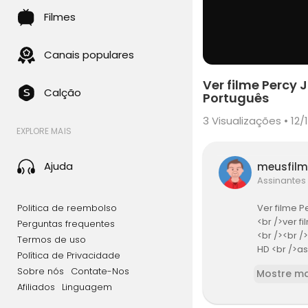
Filmes
Canais populares
Ver filme Percy
Calção
Português
3
Visualizações • 12/
EXPLORE MAIS
Ajuda
meusfil
Assinantes
Politica de reembolso
Ver filme 
<br />ver 
Perguntas frequentes
<br /><br 
Termos de uso
HD <br />as
Política de Privacidade
e Monstros 
Sobre nós
Contate-Nos
Mostre ma
ercy Jackso
Afiliados
Linguagem
gratis <br
ar de Monst