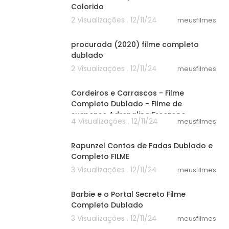
Colorido
2 Visualizações . 12/11/24
meusfilmes
37:12
procurada (2020) filme completo
dublado
2 Visualizações . 12/11/24
meusfilmes
46:20
Cordeiros e Carrascos - Filme
Completo Dublado - Filme de
suspense Adrenalina Freezone
4 Visualizações . 12/11/24
meusfilmes
55:03
Rapunzel Contos de Fadas Dublado e
Completo FILME
3 Visualizações . 12/11/24
meusfilmes
21:40
Barbie e o Portal Secreto Filme
Completo Dublado
3 Visualizações . 12/11/24
meusfilmes
25:40