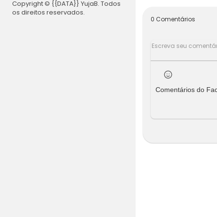
Copyright © {{DATA}} YujaB. Todos
/>Percy Jac
os direitos reservados.
nstros 2013
0 Comentários
rcy Jackson
3 filme co
Comentários do Fa