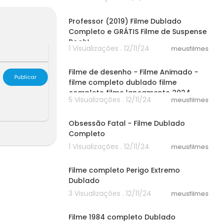
38:42
e o Mar de Mo
ilme <br />Pe
Professor (2019) Filme Dublado
 Monstros 201
Completo e GRÁTIS Filme de Suspense
Booh!
1 Visualizações . 12/11/24
meusfilmes
30:52
Filme de desenho - Filme Animado -
Publicar
filme completo dublado filme
completo filme lançamento 2024
5 Visualizações . 12/11/24
meusfilmes
50:23
Obsessão Fatal - Filme Dublado
Completo
1 Visualizações . 12/11/24
meusfilmes
25:15
Filme completo Perigo Extremo
Dublado
3 Visualizações . 12/11/24
meusfilmes
30:14
Filme 1984 completo Dublado