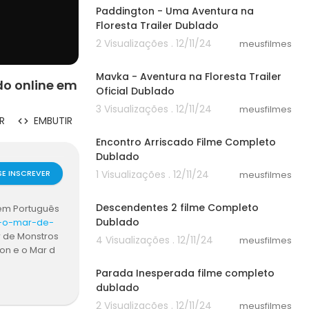
Paddington - Uma Aventura na
Floresta Trailer Dublado
2 Visualizações . 12/11/24
meusfilmes
02:33
Mavka - Aventura na Floresta Trailer
do online em
Oficial Dublado
3 Visualizações . 12/11/24
meusfilmes
24:44
R
EMBUTIR
Encontro Arriscado Filme Completo
Dublado
SE INSCREVER
1 Visualizações . 12/11/24
meusfilmes
30:14
Descendentes 2 filme Completo
 em Português
Dublado
-e-o-mar-de-
r de Monstros
4 Visualizações . 12/11/24
meusfilmes
son e o Mar d
58:30
aixar filme P
Parada Inesperada filme completo
 Monstros 2013
dublado
Jackson e o M
2 Visualizações . 12/11/24
me online <br
meusfilmes