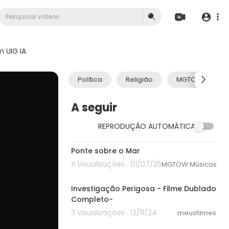
 UIG IA
Política
Religião
MGTOW
A seguir
REPRODUÇÃO AUTOMÁTICA
00:00
Ponte sobre o Mar
11 Visualizações . 01/07/25
MGTOW Músicas
40:15
Investigação Perigosa - Filme Dublado
Completo-
3 Visualizações . 12/11/24
meusfilmes
02:29