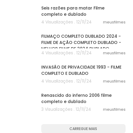
Seis razões para matar Filme
completo e dublado
4 Visualizações . 12/11/24
meusfilmes
20:01
FILMAÇO COMPLETO DUBLADO 2024 -
FILME DE AÇÃO COMPLETO DUBLADO -
MELHOR FILME DE 2024 DUBLADO
4 Visualizações . 12/11/24
meusfilmes
47:33
INVASÃO DE PRIVACIDADE 1993 - FILME
COMPLETO E DUBLADO
4 Visualizações . 12/11/24
meusfilmes
25:04
Renascido do inferno 2006 filme
completo e dublado
3 Visualizações . 12/11/24
meusfilmes
CARREGUE MAIS