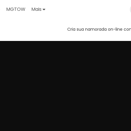
o
MGTOW
Mais
Cria sua namorada on-line com