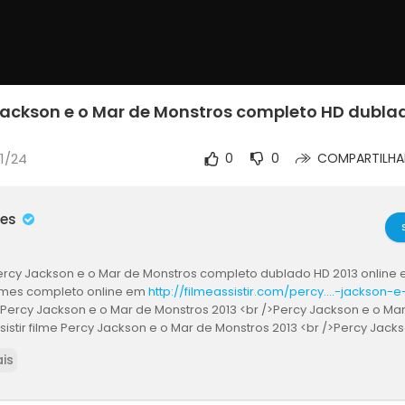
 Jackson e o Mar de Monstros completo HD dubla
11/24
0
0
COMPARTILHA
mes
Percy Jackson e o Mar de Monstros completo dublado HD 2013 online
filmes completo online em
http://filmeassistir.com/percy....-jackson
/>Percy Jackson e o Mar de Monstros 2013 <br />Percy Jackson e o Ma
sistir filme Percy Jackson e o Mar de Monstros 2013 <br />Percy Jack
online <br />ver filme Percy Jackson e o Mar de Monstros 2013 <br />b
is
n e o Mar de Monstros <br />assistir filme Percy Jackson e o Mar de
 />Percy Jackson e o Mar de Monstros 2013 em Português <br />Percy 
ros filme download <br />Percy Jackson e o Mar de Monstros 2013 fil