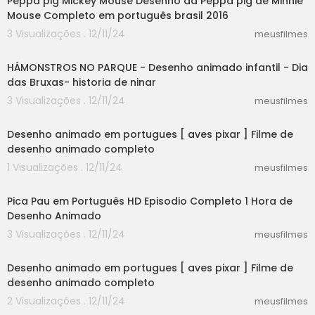
Peppa pig Mickey Mouse Desenho da Peppa pig de Minnie
Mouse Completo em português brasil 2016
3 Visualizações . 12/11/24
meusfilmes
13:19
HÁMONSTROS NO PARQUE - Desenho animado infantil - Dia
das Bruxas- historia de ninar
3 Visualizações . 12/11/24
meusfilmes
35:05
Desenho animado em portugues [ aves pixar ] Filme de
desenho animado completo
1 Visualizações . 12/11/24
meusfilmes
03:13
Pica Pau em Português HD Episodio Completo 1 Hora de
Desenho Animado
3 Visualizações . 12/11/24
meusfilmes
35:05
Desenho animado em portugues [ aves pixar ] Filme de
desenho animado completo
2 Visualizações . 12/11/24
meusfilmes
31:21