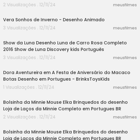
2 Visualizações . 12/11/24
meusfilmes
45:38
Vera Sonhos de Inverno - Desenho Animado
3 Visualizações . 12/11/24
meusfilmes
05:05
Show da Luna Desenho Luna de Carro Rosa Completo
2016 Show de Luna Discovery kids Português
3 Visualizações . 12/11/24
meusfilmes
06:03
Dora Aventureira em A Festa de Aniversário do Macaco
Botas Desenho em Portugues - BrinksToysKids
1 Visualizações . 12/11/24
meusfilmes
03:20
Bolsinha da Minnie Mouse Elka Brinquedos do desenho
Loja de Laços da Minnie Completo em Portugues BR
2 Visualizações . 12/11/24
meusfilmes
03:20
Bolsinha da Minnie Mouse Elka Brinquedos do desenho
Loja de Laços da Minnie Completo em Portugues BR