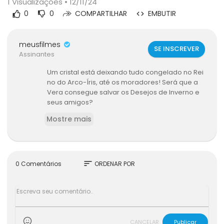
1
Visualizações • 12/11/24
0
0
COMPARTILHAR
EMBUTIR
meusfilmes
SE INSCREVER
Assinantes
Um cristal está deixando tudo congelado no Rei
no do Arco-Íris, até os moradores! Será que a
Vera consegue salvar os Desejos de Inverno e
seus amigos?
Mostre mais
sort
0 Comentários
ORDENAR POR
CANCELAR
Publicar