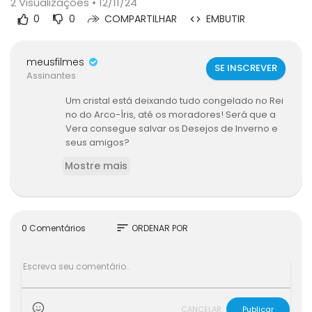
2
Visualizações • 12/11/24
0
0
COMPARTILHAR
EMBUTIR
meusfilmes
SE INSCREVER
Assinantes
Um cristal está deixando tudo congelado no Rei
no do Arco-Íris, até os moradores! Será que a
Vera consegue salvar os Desejos de Inverno e
seus amigos?
Mostre mais
sort
0 Comentários
ORDENAR POR
CANCELAR
Publicar