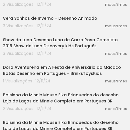
2 Visualizações . 12/11/24
meusfilmes
45:38
Vera Sonhos de Inverno - Desenho Animado
3 Visualizações . 12/11/24
meusfilmes
05:05
Show da Luna Desenho Luna de Carro Rosa Completo
2016 Show de Luna Discovery kids Português
3 Visualizações . 12/11/24
meusfilmes
06:03
Dora Aventureira em A Festa de Aniversário do Macaco
Botas Desenho em Portugues - BrinksToysKids
1 Visualizações . 12/11/24
meusfilmes
03:20
Bolsinha da Minnie Mouse Elka Brinquedos do desenho
Loja de Laços da Minnie Completo em Portugues BR
2 Visualizações . 12/11/24
meusfilmes
03:20
Bolsinha da Minnie Mouse Elka Brinquedos do desenho
Loja de Laços da Minnie Completo em Portugues BR