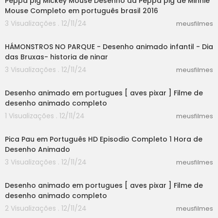
Peppa pig Mickey Mouse Desenho da Peppa pig de Minnie
Mouse Completo em português brasil 2016
3 Visualizações . 12/11/24
meusfilmes
13:19
HÁMONSTROS NO PARQUE - Desenho animado infantil - Dia
das Bruxas- historia de ninar
3 Visualizações . 12/11/24
meusfilmes
35:05
Desenho animado em portugues [ aves pixar ] Filme de
desenho animado completo
1 Visualizações . 12/11/24
meusfilmes
03:13
Pica Pau em Português HD Episodio Completo 1 Hora de
Desenho Animado
3 Visualizações . 12/11/24
meusfilmes
35:05
Desenho animado em portugues [ aves pixar ] Filme de
desenho animado completo
2 Visualizações . 12/11/24
meusfilmes
31:21